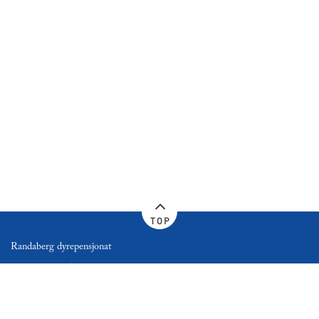
TOP
Randaberg dyrepensjonat
Bøveien 36, 4070 Randaberg
Telefon:
+ 47 997 92 572
Personvernerklæring