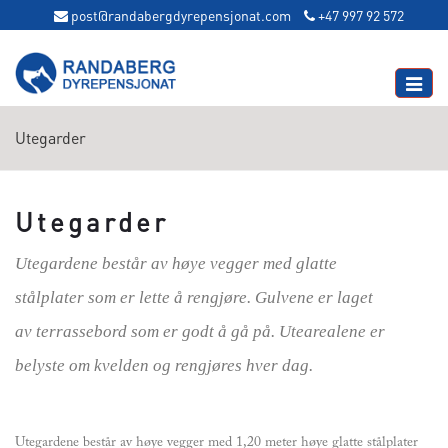
post@randabergdyrepensjonat.com
+47 997 92 572
Toggle
naviga
Utegarder
Utegarder
Utegardene består av høye vegger med glatte
stålplater som er lette å rengjøre. Gulvene er laget
av terrassebord som er godt å gå på. Utearealene er
belyste om kvelden og rengjøres hver dag.
Utegardene består av høye vegger med 1,20 meter høye glatte stålplater