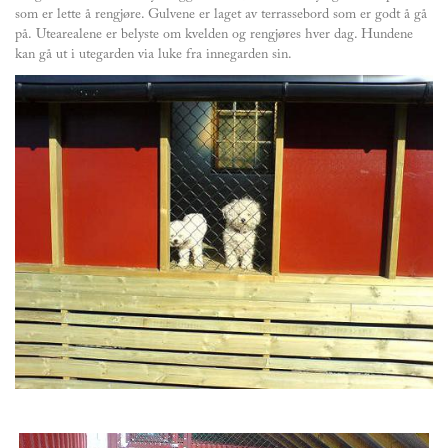
som er lette å rengjøre. Gulvene er laget av terrassebord som er godt å gå
på. Utearealene er belyste om kvelden og rengjøres hver dag. Hundene
kan gå ut i utegarden via luke fra innegarden sin.