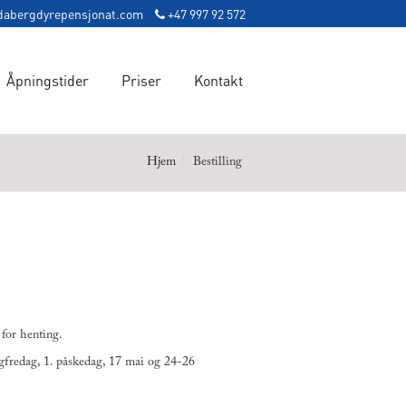
dabergdyrepensjonat.com
+47 997 92 572
Åpningstider
Priser
Kontakt
Hjem
Bestilling
 for henting.
ngfredag, 1. påskedag, 17 mai og 24-26