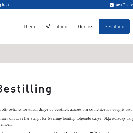
g katt
post@ran
Hjem
Vårt tilbud
Om oss
Bestilling
Bestilling
 blir belastet for antall dager du bestiller, uansett om du henter før oppgitt dato
nner om at vi har stengt for levering/henting følgende dager: Skjærtorsdag, la
sember.