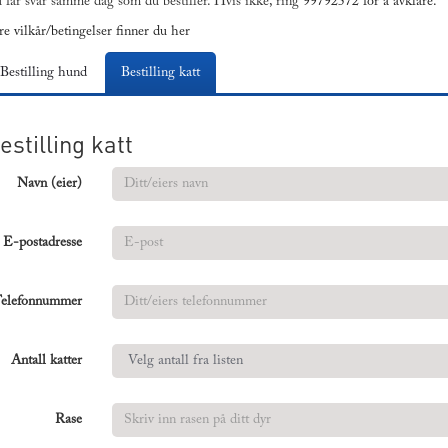
 får svar samme dag som du bestiller. Hvis ikke, ring
99792572 for å avklare.
re vilkår/betingelser finner du her
Bestilling hund
Bestilling katt
estilling katt
Navn (eier)
E-postadresse
elefonnummer
Antall katter
Rase