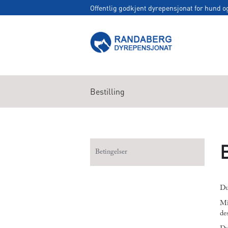
Offentlig godkjent dyrepensjonat for hund o
Bestilling
Betingelser
Du
Mi
de