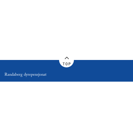
TOP
Randaberg dyrepensjonat
Bøveien 36, 4070 Randaberg
Telefon:
+ 47 997 92 572
Personvernerklæring
© 2026 - Randaberg dyrepensjonat | All Rights Reserved