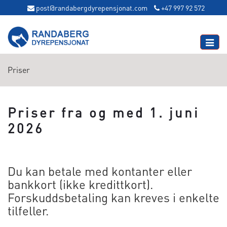
post@randabergdyrepensjonat.com
+47 997 92 572
Toggle
naviga
Priser
Priser fra og med 1. juni
2026
Du kan betale med kontanter eller
bankkort (ikke kredittkort).
Forskuddsbetaling kan kreves i enkelte
tilfeller.